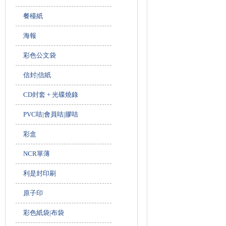
餐檯紙
海報
彩色公文袋
信封|信紙
CD封套 + 光碟燒錄
PVC咭|會員咭|膠咭
彩盒
NCR單薄
利是封印刷
原子印
彩色紙袋|布袋