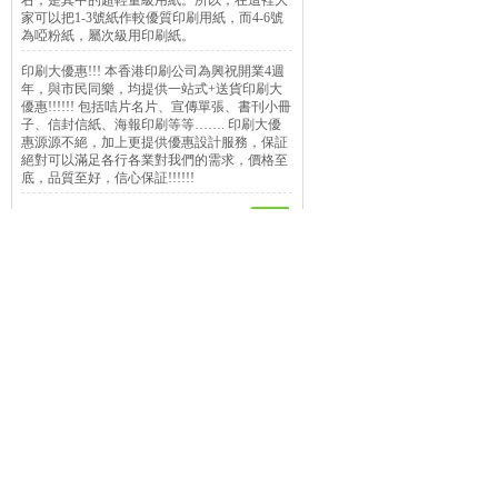
右，是其中的超輕量級用紙。所以，在這裡大
家可以把1-3號紙作較優質印刷用紙，而4-6號
為啞粉紙，屬次級用印刷紙。
印刷大優惠!!! 本香港印刷公司為興祝開業4週
年，與市民同樂，均提供一站式+送貨印刷大
優惠!!!!!! 包括咭片名片、宣傳單張、書刊小冊
子、信封信紙、海報印刷等等……. 印刷大優
惠源源不絕，加上更提供優惠設計服務，保証
絕對可以滿足各行各業對我們的需求，價格至
底，品質至好，信心保証!!!!!!
Copyright © 2019,w
地址: 荃灣青山公路荃灣
電話: 8208-8500
keywords:
印刷
印
Power 