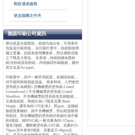
郵政通函服務
硬皮鐵圈文件夾
雅諾印刷公司資訊
雙分紙是分紙類別，前後均為白色，可用來作
包裝及印刷用途。 在印刷行業中，粉紙類使用
極之普遍，也因為使用機會多，所以價格也隨
之下降及大眾化。 在香港，粉紙統稱為雙粉
紙/光粉紙及啞粉紙，內地稱謂作銅版紙，國外
英文名是Art paper。
印刷業中，其中一種常用紙質，名稱啞粉紙，
但不能和粉紙相提並論。 很多時候，人們會把
塗布紙分為兩類1.含機械漿的塗布紙-Coated
Groundwood 2.不含機械漿的塗布紙-Coated
Woodfree。不含機械漿的塗布紙包含銅版紙，
又稱為粉紙，再細分為1-3號及克重-Basis
Weight，通常為80-170克/米2，即gsm。這種銅
版紙質量極好，因不含機械漿，所以紙質耐用
性較好。而含機械漿的塗布紙仍有細分為中量
的4號紙，稱MWC紙;一般克量為80-115gsm，
還有5號紙，屬輕量塗布紙-LWC紙，克量約51-
70gsm;另外更有6號紙，克量是35-48gsm左