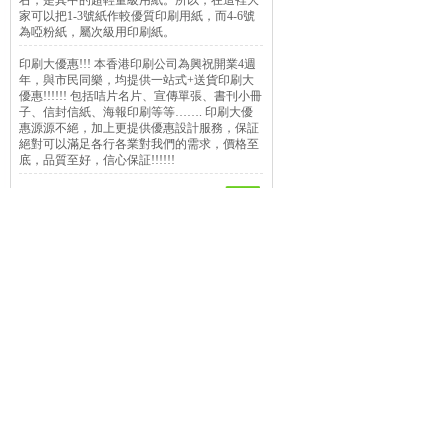
右，是其中的超輕量級用紙。所以，在這裡大
家可以把1-3號紙作較優質印刷用紙，而4-6號
為啞粉紙，屬次級用印刷紙。
印刷大優惠!!! 本香港印刷公司為興祝開業4週
年，與市民同樂，均提供一站式+送貨印刷大
優惠!!!!!! 包括咭片名片、宣傳單張、書刊小冊
子、信封信紙、海報印刷等等……. 印刷大優
惠源源不絕，加上更提供優惠設計服務，保証
絕對可以滿足各行各業對我們的需求，價格至
底，品質至好，信心保証!!!!!!
Copyright © 2019,w
地址: 荃灣青山公路荃灣
電話: 8208-8500
keywords:
印刷
印
Power 