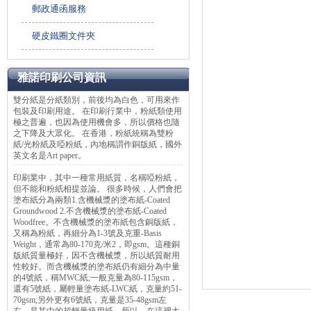
郵政通函服務
硬皮鐵圈文件夾
雅諾印刷公司資訊
雙分紙是分紙類別，前後均為白色，可用來作
包裝及印刷用途。 在印刷行業中，粉紙類使用
極之普遍，也因為使用機會多，所以價格也隨
之下降及大眾化。 在香港，粉紙統稱為雙粉
紙/光粉紙及啞粉紙，內地稱謂作銅版紙，國外
英文名是Art paper。
印刷業中，其中一種常用紙質，名稱啞粉紙，
但不能和粉紙相提並論。 很多時候，人們會把
塗布紙分為兩類1.含機械漿的塗布紙-Coated
Groundwood 2.不含機械漿的塗布紙-Coated
Woodfree。不含機械漿的塗布紙包含銅版紙，
又稱為粉紙，再細分為1-3號及克重-Basis
Weight，通常為80-170克/米2，即gsm。這種銅
版紙質量極好，因不含機械漿，所以紙質耐用
性較好。而含機械漿的塗布紙仍有細分為中量
的4號紙，稱MWC紙;一般克量為80-115gsm，
還有5號紙，屬輕量塗布紙-LWC紙，克量約51-
70gsm;另外更有6號紙，克量是35-48gsm左