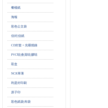
餐檯紙
海報
彩色公文袋
信封|信紙
CD封套 + 光碟燒錄
PVC咭|會員咭|膠咭
彩盒
NCR單薄
利是封印刷
原子印
彩色紙袋|布袋